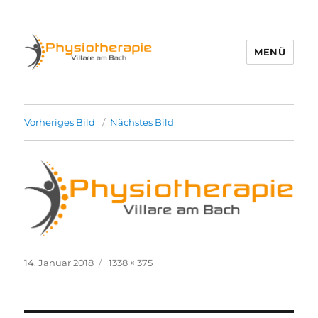
MENÜ
Physio Villare
Vorheriges Bild
Nächstes Bild
Veröffentlicht
Volle
14. Januar 2018
1338 × 375
am
Grösse