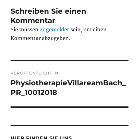
Schreiben Sie einen
Kommentar
Sie müssen
angemeldet
sein, um einen
Kommentar abzugeben.
Beitrags-
VERÖFFENTLICHT IN
Navigation
PhysiotherapieVillareamBach_
PR_10012018
HIER FINDEN SIE UNS