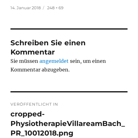
Veröffentlicht
Volle
14. Januar 2018
248 × 69
am
Grösse
Schreiben Sie einen
Kommentar
Sie müssen
angemeldet
sein, um einen
Kommentar abzugeben.
Beitrags-
VERÖFFENTLICHT IN
Navigation
cropped-
PhysiotherapieVillareamBach_
PR_10012018.png