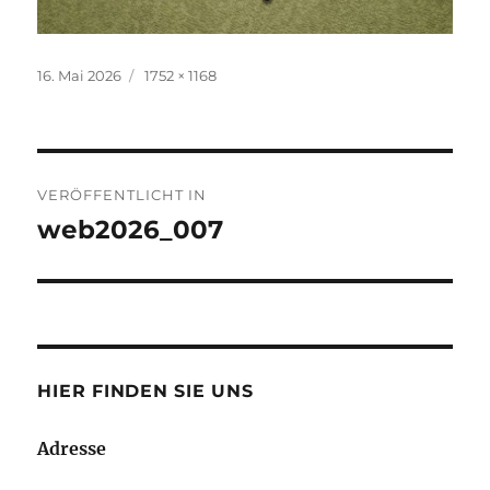
Veröffentlicht
Volle
16. Mai 2026
1752 × 1168
am
Grösse
Beitrags-
VERÖFFENTLICHT IN
Navigation
web2026_007
HIER FINDEN SIE UNS
Adresse