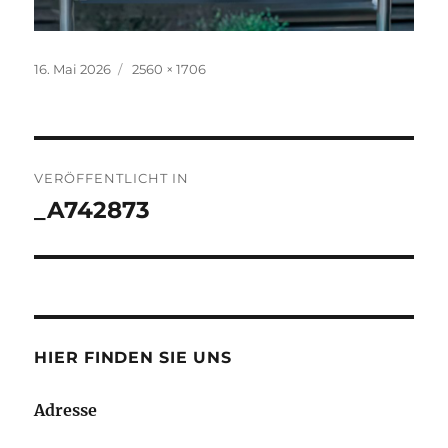
Veröffentlicht
Volle
16. Mai 2026
2560 × 1706
am
Grösse
Beitrags-
VERÖFFENTLICHT IN
Navigation
_A742873
HIER FINDEN SIE UNS
Adresse