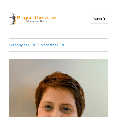
MENÜ
Physio Villare
Vorheriges Bild
Nächstes Bild