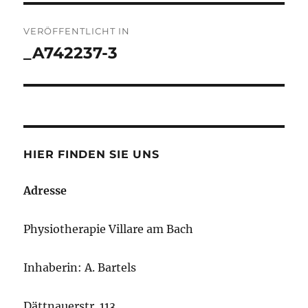
Beitrags-
VERÖFFENTLICHT IN
Navigation
_A742237-3
HIER FINDEN SIE UNS
Adresse
Physiotherapie Villare am Bach
Inhaberin: A. Bartels
Dättnauerstr. 113