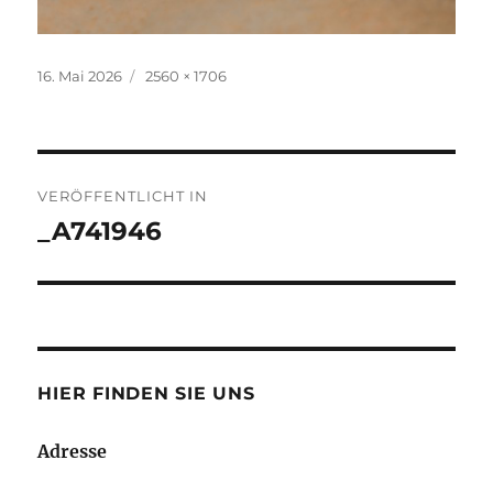
Veröffentlicht
Volle
16. Mai 2026
2560 × 1706
am
Grösse
Beitrags-
VERÖFFENTLICHT IN
Navigation
_A741946
HIER FINDEN SIE UNS
Adresse