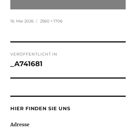
Veröffentlicht
Volle
16. Mai 2026
2560 × 1706
am
Grösse
Beitrags-
VERÖFFENTLICHT IN
Navigation
_A741681
HIER FINDEN SIE UNS
Adresse